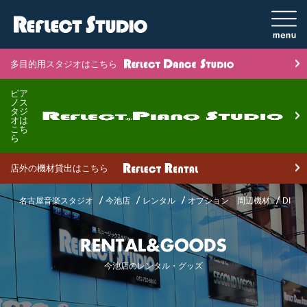
多目的用スタジオはこちら
ピア
ノス
タジ
オは
こち
ら
店外の機材貸出はこちら
名古屋音楽スタジオ
今池店
レンタル
オプション 周辺機材
DI
今池店のレンタル・グッズ