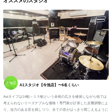
オススメのスタジオ
今池店
A1スタジオ【今池店】〜6名くらい
Astタイプは14帖～１５帖という余裕の広さを確保しながら他では
考えられないリーズナブルな価格！専門家が計算した反響調整によ
り、迫力のある音を残しつつ、全ての音がはっきり聞こえるように