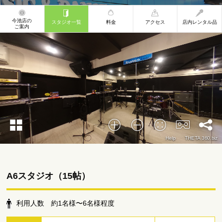
今池店の
スタジオ一覧
料金
アクセス
店内レンタル品
ご案内
A6スタジオ（15帖）
利用人数 約1名様〜6名様程度