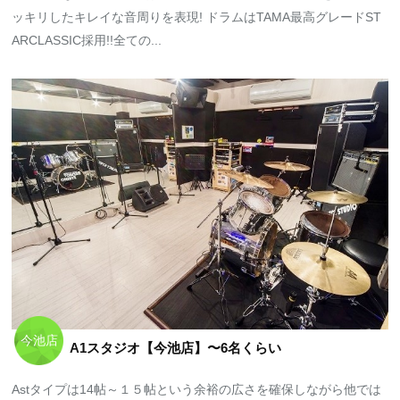
ッキリしたキレイな音周りを表現! ドラムはTAMA最高グレードST
ARCLASSIC採用!!全ての...
今池店
A1スタジオ【今池店】〜6名くらい
Astタイプは14帖～１５帖という余裕の広さを確保しながら他では