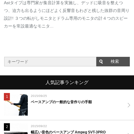
Astタイプは専門家が集音計算を実施し、デッドに吸音を整えつ
つ、迫力も出るようにほどよく反響音もわざと残した抜群の音周り
設計! ３つの転がしモニタとドラム専用のモニタの計４つのスピー
カーを常設最適なモニタ...
人気記事ランキング
2015/09/25
1
ベースアンプの一般的な音作りの手順
2015/09/22
2
幅広い音色のベースアンプ Ampeg SVT-3PRO