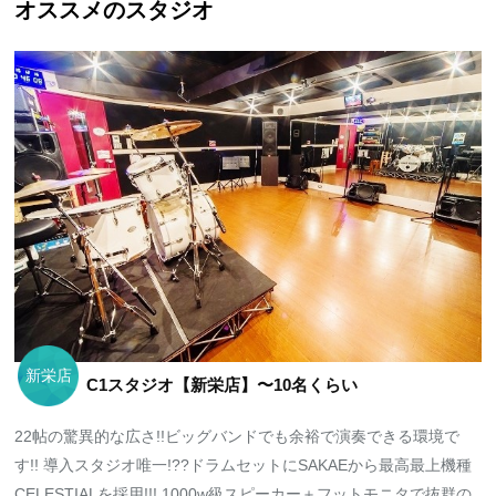
オススメのスタジオ
新栄店
C1スタジオ【新栄店】〜10名くらい
22帖の驚異的な広さ!!ビッグバンドでも余裕で演奏できる環境で
す!! 導入スタジオ唯一!??ドラムセットにSAKAEから最高最上機種
CELESTIALを採用!!! 1000w級スピーカー＋フットモニタで抜群の