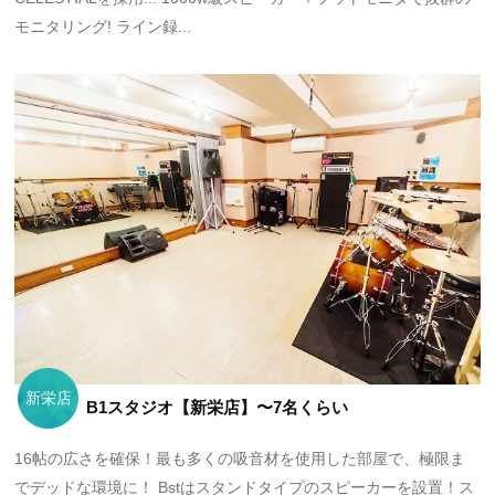
モニタリング! ライン録...
新栄店
B1スタジオ【新栄店】〜7名くらい
16帖の広さを確保！最も多くの吸音材を使用した部屋で、極限ま
でデッドな環境に！ Bstはスタンドタイプのスピーカーを設置！ス