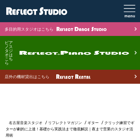
多目的用スタジオはこちら
ピア
ノス
タジ
オは
こち
ら
店外の機材貸出はこちら
名古屋音楽スタジオ
リフレクトマガジン
ギター
クリック練習でギ
ターが劇的に上達！基礎から実践法まで徹底解説｜夜まで営業のスタジオ活
用術