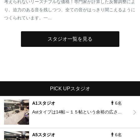
考えられないリーズナブルな価格！専門家が計算した反響調整によ
り、迫力のある音を残しつつ、全ての音がはっきり聞こえるように
つくられています。一...
スタジオ一覧を見る
PICK UPスタジオ
A1スタジオ
6名
Astタイプは14帖～１５帖という余裕の広さ...
A5スタジオ
6名