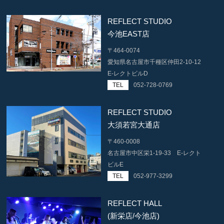
REFLECT STUDIO
今池EAST店
〒464-0074
愛知県名古屋市千種区仲田2-10-12
E-レクトビルD
TEL
052-728-0769
REFLECT STUDIO
大須若宮大通店
〒460-0008
名古屋市中区栄1-19-33 E-レクト
ビルE
TEL
052-977-3299
REFLECT HALL
(新栄店/今池店)