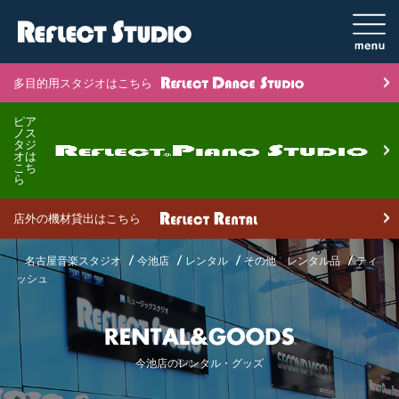
多目的用スタジオはこちら
ピア
ノス
タジ
オは
こち
ら
店外の機材貸出はこちら
名古屋音楽スタジオ
今池店
レンタル
その他 レンタル品
ティ
ッシュ
今池店のレンタル・グッズ