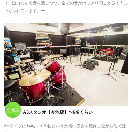
り、迫力のある音を残しつつ、全ての音がはっきり聞こえるように
つくられています。一...
今池店
A3スタジオ【今池店】〜6名くらい
Astタイプは14帖～１５帖という余裕の広さを確保しながら他では