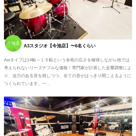
今池店
A3スタジオ【今池店】〜6名くらい
Astタイプは14帖～１５帖という余裕の広さを確保しながら他では
考えられないリーズナブルな価格！専門家が計算した反響調整によ
り、迫力のある音を残しつつ、全ての音がはっきり聞こえるように
つくられています。一...