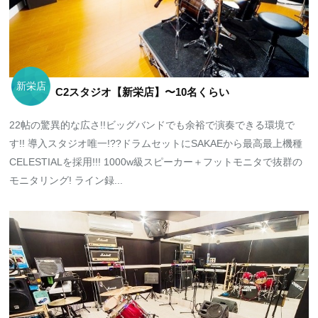
新栄店
C2スタジオ【新栄店】〜10名くらい
22帖の驚異的な広さ!!ビッグバンドでも余裕で演奏できる環境で
す!! 導入スタジオ唯一!??ドラムセットにSAKAEから最高最上機種
CELESTIALを採用!!! 1000w級スピーカー＋フットモニタで抜群の
モニタリング! ライン録...