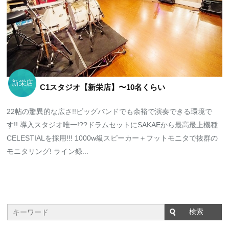
新栄店
C1スタジオ【新栄店】〜10名くらい
22帖の驚異的な広さ!!ビッグバンドでも余裕で演奏できる環境で
す!! 導入スタジオ唯一!??ドラムセットにSAKAEから最高最上機種
CELESTIALを採用!!! 1000w級スピーカー＋フットモニタで抜群の
モニタリング! ライン録...