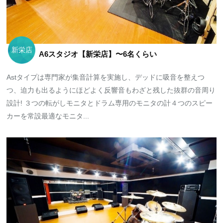
新栄店
A6スタジオ【新栄店】〜6名くらい
Astタイプは専門家が集音計算を実施し、デッドに吸音を整えつ
つ、迫力も出るようにほどよく反響音もわざと残した抜群の音周り
設計! ３つの転がしモニタとドラム専用のモニタの計４つのスピー
カーを常設最適なモニタ...