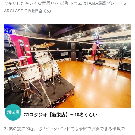
ッキリしたキレイな音周りを表現! ドラムはTAMA最高グレードST
ARCLASSIC採用!!全ての...
新栄店
C1スタジオ【新栄店】〜10名くらい
22帖の驚異的な広さ!!ビッグバンドでも余裕で演奏できる環境で