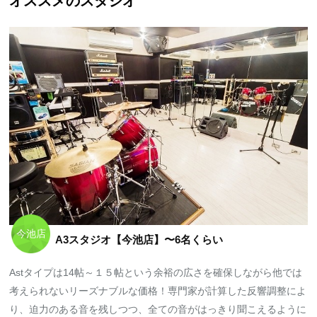
オススメのスタジオ
今池店
A3スタジオ【今池店】〜6名くらい
Astタイプは14帖～１５帖という余裕の広さを確保しながら他では
考えられないリーズナブルな価格！専門家が計算した反響調整によ
り、迫力のある音を残しつつ、全ての音がはっきり聞こえるように