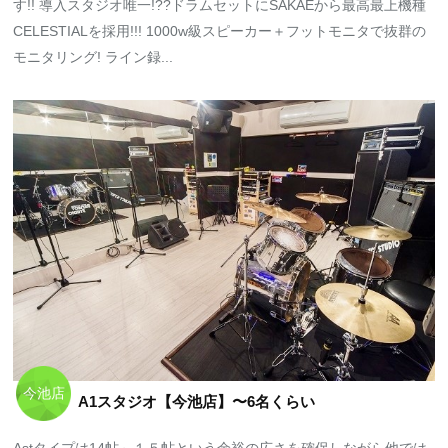
す!! 導入スタジオ唯一!??ドラムセットにSAKAEから最高最上機種
CELESTIALを採用!!! 1000w級スピーカー＋フットモニタで抜群の
モニタリング! ライン録...
今池店
A1スタジオ【今池店】〜6名くらい
Astタイプは14帖～１５帖という余裕の広さを確保しながら他では