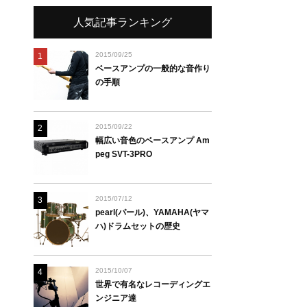
人気記事ランキング
2015/09/25
1
ベースアンプの一般的な音作り
の手順
2015/09/22
2
幅広い音色のベースアンプ Am
peg SVT-3PRO
2015/07/12
3
pearl(パール)、YAMAHA(ヤマ
ハ)ドラムセットの歴史
2015/10/07
4
世界で有名なレコーディングエ
ンジニア達