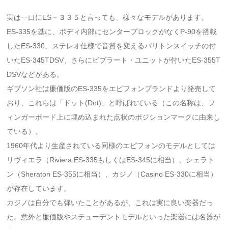
実は一口にES－３３５と言っても、様々なモデルがあります。
ES-335を基に、ボディ内部にセンターブロックがなくP-90を搭載
したES-330、ステレオ仕様で音質を変えるバリトンスイッチの付
いたES-345TDSV、さらにビブラート・ユニットが付いたES-355T
DSVなどがある。
ギブソン社は廉価版のES-335をエピフォンブランドより発売して
おり、これらは「ドット(Dot)」と呼ばれている（この名称は、フ
ィンガーボード上に埋め込まれた点状のポジションマークに由来し
ている）。
1960年代より生産されている同様のエピフォンのモデルとしては
リヴィエラ（Riviera ES-335もしくはES-345に相当）、シェラト
ン（Sheraton ES-355に相当）、カジノ（Casino ES-330に相当）
が存在しています。
カジノは自分でも弾いたことがあるが、これは実に良い楽器だっ
た。意外と廉価版やステューデントモデルといった楽器には名器が