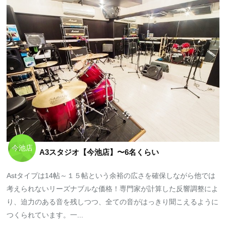
今池店
A3スタジオ【今池店】〜6名くらい
Astタイプは14帖～１５帖という余裕の広さを確保しながら他では
考えられないリーズナブルな価格！専門家が計算した反響調整によ
り、迫力のある音を残しつつ、全ての音がはっきり聞こえるように
つくられています。一...