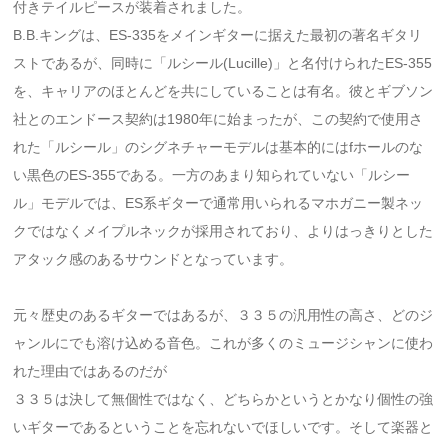
付きテイルピースが装着されました。
B.B.キングは、ES-335をメインギターに据えた最初の著名ギタリ
ストであるが、同時に「ルシール(Lucille)」と名付けられたES-355
を、キャリアのほとんどを共にしていることは有名。彼とギブソン
社とのエンドース契約は1980年に始まったが、この契約で使用さ
れた「ルシール」のシグネチャーモデルは基本的にはfホールのな
い黒色のES-355である。一方のあまり知られていない「ルシー
ル」モデルでは、ES系ギターで通常用いられるマホガニー製ネッ
クではなくメイプルネックが採用されており、よりはっきりとした
アタック感のあるサウンドとなっています。
元々歴史のあるギターではあるが、３３５の汎用性の高さ、どのジ
ャンルにでも溶け込める音色。これが多くのミュージシャンに使わ
れた理由ではあるのだが
３３５は決して無個性ではなく、どちらかというとかなり個性の強
いギターであるということを忘れないでほしいです。そして楽器と