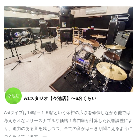
今池店
A1スタジオ【今池店】〜6名くらい
Astタイプは14帖～１５帖という余裕の広さを確保しながら他では
考えられないリーズナブルな価格！専門家が計算した反響調整によ
り、迫力のある音を残しつつ、全ての音がはっきり聞こえるように
つくられています。一...