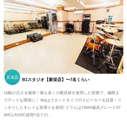
新栄店
B1スタジオ【新栄店】〜7名くらい
16帖の広さを確保！最も多くの吸音材を使用した部屋で、極限ま
でデッドな環境に！ Bstはスタンドタイプのスピーカーを設置！ス
ッキリしたキレイな音周りを表現! ドラムはTAMA最高グレードST
ARCLASSIC採用!!全ての...