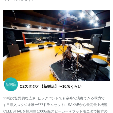
新栄店
C2スタジオ【新栄店】〜10名くらい
22帖の驚異的な広さ!!ビッグバンドでも余裕で演奏できる環境で
す!! 導入スタジオ唯一!??ドラムセットにSAKAEから最高最上機種
CELESTIALを採用!!! 1000w級スピーカー＋フットモニタで抜群の