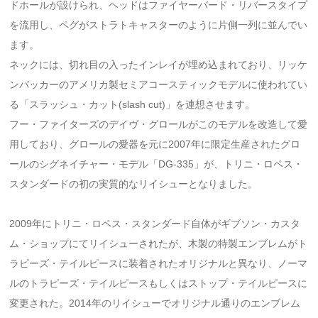
ドホールが設けられ、ヘッドはファイヤーバード・リバースタイプ
を流用し、ペグがストラトキャスターのように片側一列に並んでい
ます。
ネックには、切れ目の入ったインレイが埋め込まれており、リッケ
ンバッカーのアメリカ製セミアコースティックモデルに使われてい
る「スラッシュ・カット(slash cut)」を連想させます。
フー・ファイターズのデイヴ・グロールがこのモデルを改造して愛
用しており、グロールの愛器を元に2007年に限定生産されたグロ
ールのシグネイチャー・モデル「DG-335」が、トリニ・ロペス・
スタンダードの初の実質的なリイシューとなりました。
2009年にトリニ・ロペス・スタンダード自体がギブソン・カスタ
ム・ショップにてリイシューされたが、木製の特製エンブレムがト
ラピーズ・テイルピースに装着されたオリジナルと異なり、ノーマ
ルのトラピーズ・テイルピースもしくはストップ・テイルピースに
変更された。2014年のリイシューでオリジナル通りのエンブレム