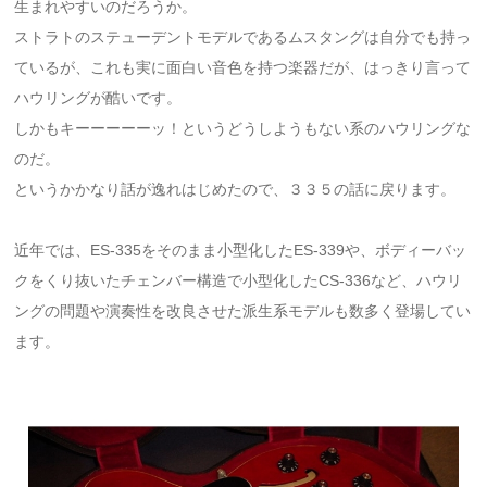
生まれやすいのだろうか。
ストラトのステューデントモデルであるムスタングは自分でも持っ
ているが、これも実に面白い音色を持つ楽器だが、はっきり言って
ハウリングが酷いです。
しかもキーーーーーッ！というどうしようもない系のハウリングな
のだ。
というかかなり話が逸れはじめたので、３３５の話に戻ります。
近年では、ES-335をそのまま小型化したES-339や、ボディーバッ
クをくり抜いたチェンバー構造で小型化したCS-336など、ハウリ
ングの問題や演奏性を改良させた派生系モデルも数多く登場してい
ます。