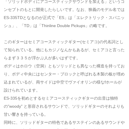
「ソリッドボディにアコースティックサウンドを加える」というコ
ンセプトのもとに開発したらしいです。なお、狭義のモデル名では
ES-335TDとなるのが正式で「ES」は「エレクトリック・スパニッ
シュ」、「TD」は「Thinline Double Pickups」の略です。
このギターはセミアコースティックギター(セミアコ)の代名詞とし
て知られている。他にもカジノなんかもあるが、セミアコと言った
らまず３３５が浮かぶ人が多いはずです。
ボディはホロウ（空洞）ともソリッドとも異なった構造を持ってお
り、ボディ中央にはセンター・ブロックと呼ばれる木製の板が埋め
込まれているが、両サイドは中空でヴァイオリンの様なfホールが
設けられています。
ES-335を初めとするセミアコースティックギターの出音は独特
の"woody" と形容されるサウンドで、ソリッドギターのそれよりも
甘い響きを持っている。
同時に、ソリッドギターの特色であるサステインのあるサウンドや