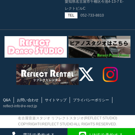
愛知県名古屋市千種区今池4-13-7 E-
レクトビルC
TEL
052-733-8810
Q&A
お問い合わせ
サイトマップ
プライバシーポリシー
reflect-info＠e-rect.jp
名古屋音楽スタジオ リフレクトスタジオ(REFLECT STUDIO)
COPYRIGHT©REFLECT STUDIO ALL RIGHTS RESERVED.