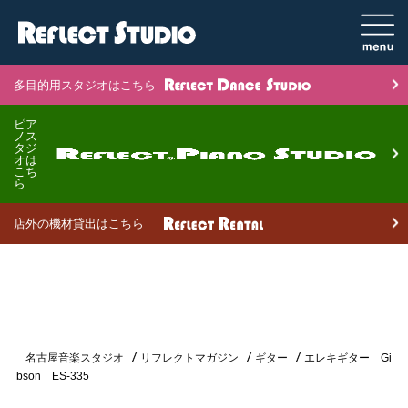
多目的用スタジオはこちら
ピア
ノス
タジ
オは
こち
ら
店外の機材貸出はこちら
名古屋音楽スタジオ
リフレクトマガジン
ギター
エレキギター Gi
bson ES-335